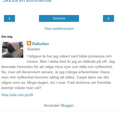
Skicka en kommentar
‹
›
Startsida
Visa webbversion
Om mig
Dalkullan
Sweden
I tidigare liv har jag säkert varit både prinsessa och
rövare. Men i detta livet är jag en dalkulla på vift. Jag
lämnade hemorten för att vidga mina vyer och stilla min nyfikenhet.
Nu, över ett decennium senare, är jag många erfarenheter rikare,
men min nyfikenhet kommer aldrig att stillas. Carpe diem var det
någon som sa, fånga dagen, lev i nuet. Fast drömma om framtida
äventyr måste man väl?
Visa hela min profil
Använder
Blogger
.