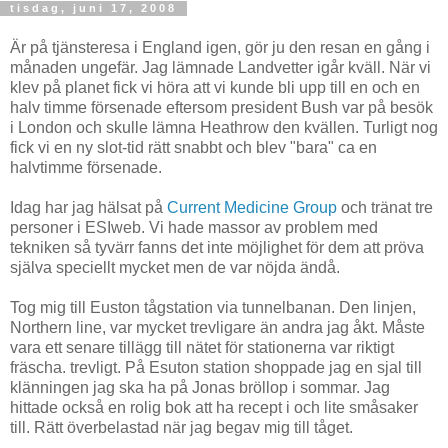
tisdag, juni 17, 2008
Är på tjänsteresa i England igen, gör ju den resan en gång i
månaden ungefär. Jag lämnade Landvetter igår kväll. När vi
klev på planet fick vi höra att vi kunde bli upp till en och en
halv timme försenade eftersom president Bush var på besök
i London och skulle lämna Heathrow den kvällen. Turligt nog
fick vi en ny slot-tid rätt snabbt och blev "bara" ca en
halvtimme försenade.
Idag har jag hälsat på
Current Medicine Group
och tränat tre
personer i ESIweb. Vi hade massor av problem med
tekniken så tyvärr fanns det inte möjlighet för dem att pröva
själva speciellt mycket men de var nöjda ändå.
Tog mig till Euston tågstation via tunnelbanan. Den linjen,
Northern line, var mycket trevligare än andra jag åkt. Måste
vara ett senare tillägg till nätet för stationerna var riktigt
fräscha. trevligt. På Esuton station shoppade jag en sjal till
klänningen jag ska ha på Jonas bröllop i sommar. Jag
hittade också en rolig bok att ha recept i och lite småsaker
till. Rätt överbelastad när jag begav mig till tåget.