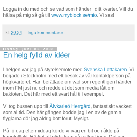
Logga in du med och se vad som händer i ditt kvarter. Vill du
hälsa på mig så gå till
www.myblock.se/mio
. Vi ses!
kl.
20:34
Inga kommentarer:
tisdag, juni 03, 2008
En helg fylld av idéer
I helgen var jag på styrelsemöte med
Svenska Lottakåren
. Vi
började i Stockholm med ett besök av vår kontaktperson på
högkvarteret. Han berättade om vad som egentligen händer
inom FM just nu och redde ut det som media fått om
bakfoten. Det här med ett svart hål till exempel.
Vi tog bussen upp till
Älvkarleö Herrgård
, fantastiskt vackert
som alltid. Den här gången bodde jag i en av de gamla
flyglarna där jag aldrig bott förut. Mysigt.
På lördag eftermiddag körde vi iväg en bit och åkte på
kanotutflykt. Härligt att glida fram på vattnet igen. Det var