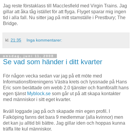
Jag reste förstaklass till Macclesfield med Virgin Trains. Jag
gillar att åka tåg istället för att flyga. Flyget sparar mig ingen
tid i alla fall. Nu sitter jag på mitt stamställe i Prestbury; The
Bridge.
kl.
21:35
Inga kommentarer:
onsdag, juni 11, 2008
Se vad som händer i ditt kvarter
För någon vecka sedan var jag på ett möte med
Informationsföreningens Västra krets och lyssnade på Hans
Eric som berättade om webb 2.0 tjänster och framförallt hans
egen tjänst
Myblock.se
som går ut på att skapa kontakter
med människor i sitt eget kvarter.
Ikväll loggade jag på och skapade min egen profil. I
Falköping fanns det bara 9 medlemmar (alla kvinnor) men
det kan ju alltid bli bättre. Jag gillar iden och hoppas kunna
träffa lite kul människor.