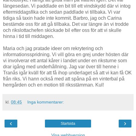
längesedan. Vi paddlade en bit till ett vindskydd där vi intog
eftermiddagsfika och sedan paddlade vi tillbaka. Vi var
tidiga så taxin hade inte kommit. Barbro, jag och Carina
bestämde oss för att gå tillbaka. Det var längre än vi trodde
och rikslottachefen skickade bil efter oss för att vi skulle
hinna i tid till middagen.
Maria och jag pratade ideer om rekrytering och
informationsspridning. Vi vill göra en grej under hösten där
vi involverar ett antal kårer i landet under en riksturne som
drar igång med underhållning. Jag var över till henne i
Tranås igår kväll för att få ihop underlaget så att vi kan få OK
från riks. Vi hann också med att spåna på en vinterbal på
herrgården och en motion till riksstämman. Kul!
kl.
08:45
Inga kommentarer:
‹
›
Startsida
Visa webbversion