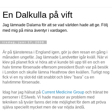
En Dalkulla på vift
Jag lämnade Dalarna för att se vad världen hade att ge. Följ
med mig på mina äventyr i vardagen.
tisdag, juni 17, 2008
Är på tjänsteresa i England igen, gör ju den resan en gång i
månaden ungefär. Jag lämnade Landvetter igår kväll. När vi
klev på planet fick vi höra att vi kunde bli upp till en och en
halv timme försenade eftersom president Bush var på besök
i London och skulle lämna Heathrow den kvällen. Turligt nog
fick vi en ny slot-tid rätt snabbt och blev "bara" ca en
halvtimme försenade.
Idag har jag hälsat på
Current Medicine Group
och tränat tre
personer i ESIweb. Vi hade massor av problem med
tekniken så tyvärr fanns det inte möjlighet för dem att pröva
själva speciellt mycket men de var nöjda ändå.