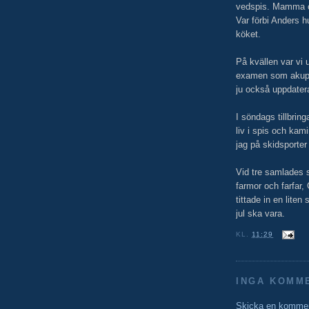
vedspis. Mamma oc
Var förbi Anders 
köket.
På kvällen var vi 
examen som akupre
ju också uppdate
I söndags tillbring
liv i spis och kam
jag på skidsporter
Vid tre samlades 
farmor och farfar,
tittade in en lite
jul ska vara.
KL.
11:29
INGA KOMM
Skicka en komme