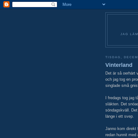
JAG LÄM
TISDAG, DECEM
Vinterland
Det är så oerhärt 
och jag tog en pr
singlade små gnist
I fredags tog jag t
släkten. Det snöa
söndagskväll. Det
länge i ett svep.
Janno kom direkt 
redan hunnit med 