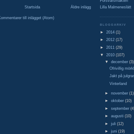
Försvarsmakten
Lilla Malmeneslätt
Startsida
Äldre inlägg
ommentarer till inlägget (Atom)
BLOGGARKIV
►
2014
(1)
►
2012
(17)
►
2011
(29)
▼
2010
(107)
▼
december
(3)
Ofrivillig mör
Jakt på julgra
Vinterland
►
november
(1)
►
oktober
(10)
►
september
(4
►
augusti
(10)
►
juli
(12)
►
juni
(19)