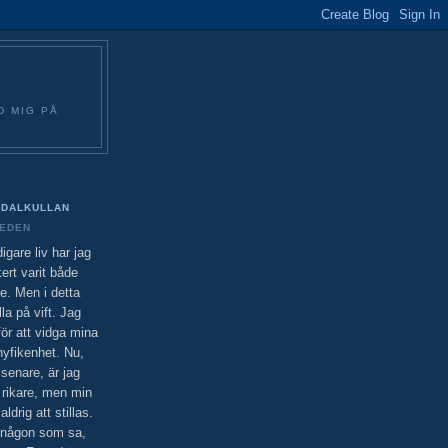
D MIG PÅ
DALKULLAN
EDEN
idigare liv har jag
ert varit både
e. Men i detta
lla på vift. Jag
ör att vidga mina
nyfikenhet. Nu,
senare, är jag
 rikare, men min
drig att stillas.
 någon som sa,