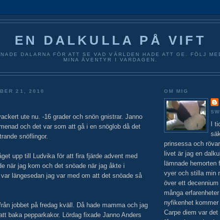
EN DALKULLA PÅ VIFT
NADE DALARNA FÖR ATT SE VAD VÄRLDEN HADE ATT GE. FÖLJ ME
MINA ÄVENTYR I VARDAGEN.
BER 21, 2010
OM MIG
SW
vackert ute nu. -16 grader och snön gnistrar. Janno
I t
omenad och det var som att gå i en snöglob då det
säk
rande snöflingor.
prinsessa och rövar
livet är jag en dalku
åget upp till Ludvika för att fira fjärde advent med
lämnade hemorten f
de när jag kom och det snöade när jag åkte i
vyer och stilla min 
 var längesedan jag var med om att det snöade så
över ett decennium 
många erfarenheter
nyfikenhet kommer al
från jobbet på fredag kväll. Då hade mamma och jag
Carpe diem var det
att baka pepparkakor. Lördag fixade Janno Anders