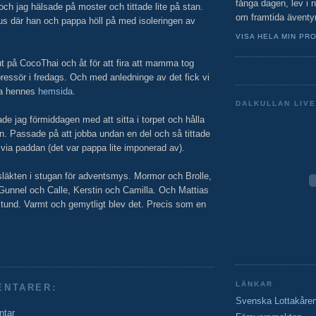
fånga dagen, lev i
h jag hälsade på moster och tittade lite på stan.
om framtida äventy
hus där han och pappa höll på med isoleringen av
VISA HELA MIN PRO
ut på CocoThai och åt för att fira att mamma tog
ssör i fredags. Och med anledninge av det fick vi
ra hennes
hemsida
.
DALKULLAN LIVE
ade jag förmiddagen med att sitta i torpet och hålla
in. Passade på att jobba undan en del och så tittade
 via paddan (det var pappa lite imponerad av).
släkten i stugan för adventsmys. Mormor och Brolle,
 Gunnel och Calle, Kerstin och Camilla. Och Mattias
n stund. Varmt och gemytligt blev det. Precis som en
LÄNKAR
ENTARER:
Svenska Lottakåre
ntar