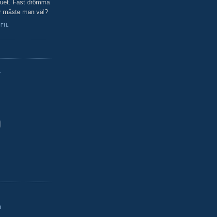
 nuet. Fast drömma
r måste man väl?
FIL
.
n