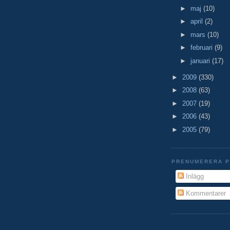
►
maj
(10)
►
april
(2)
►
mars
(10)
►
februari
(9)
►
januari
(17)
►
2009
(330)
►
2008
(63)
►
2007
(19)
►
2006
(43)
►
2005
(79)
PRENUMERERA 
Inlägg
Kommentarer