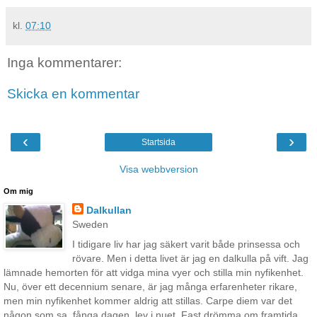
kl.
07:10
Inga kommentarer:
Skicka en kommentar
‹
›
Startsida
Visa webbversion
Om mig
Dalkullan
Sweden
I tidigare liv har jag säkert varit både prinsessa och
rövare. Men i detta livet är jag en dalkulla på vift. Jag
lämnade hemorten för att vidga mina vyer och stilla min nyfikenhet.
Nu, över ett decennium senare, är jag många erfarenheter rikare,
men min nyfikenhet kommer aldrig att stillas. Carpe diem var det
någon som sa, fånga dagen, lev i nuet. Fast drömma om framtida