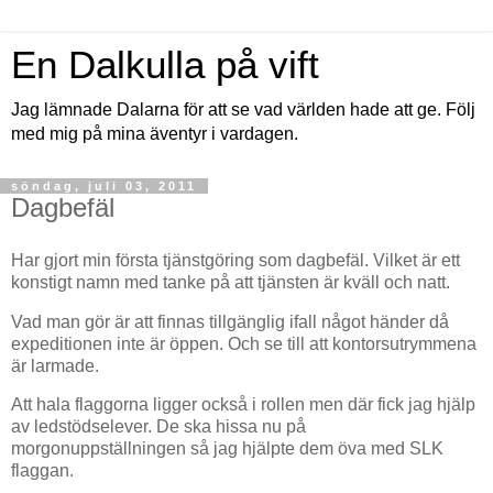
En Dalkulla på vift
Jag lämnade Dalarna för att se vad världen hade att ge. Följ
med mig på mina äventyr i vardagen.
söndag, juli 03, 2011
Dagbefäl
Har gjort min första tjänstgöring som dagbefäl. Vilket är ett
konstigt namn med tanke på att tjänsten är kväll och natt.
Vad man gör är att finnas tillgänglig ifall något händer då
expeditionen inte är öppen. Och se till att kontorsutrymmena
är larmade.
Att hala flaggorna ligger också i rollen men där fick jag hjälp
av ledstödselever. De ska hissa nu på
morgonuppställningen så jag hjälpte dem öva med SLK
flaggan.