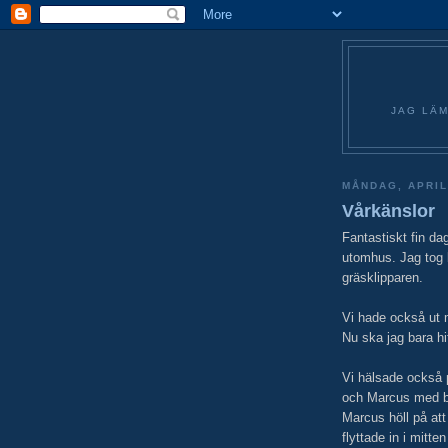
JAG LÄM
MÅNDAG, APRIL
Vårkänslor
Fantastiskt fin da
utomhus. Jag tog b
gräsklipparen.
Vi hade också ut m
Nu ska jag bara hi
Vi hälsade också 
och Marcus med bus
Marcus höll på att
flyttade in i mitt