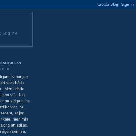
D MIG PÅ
DALKULLAN
EDEN
idigare liv har jag
ert varit både
e. Men i detta
lla på vift. Jag
ör att vidga mina
nyfikenhet. Nu,
senare, är jag
 rikare, men min
drig att stillas.
 någon som sa,