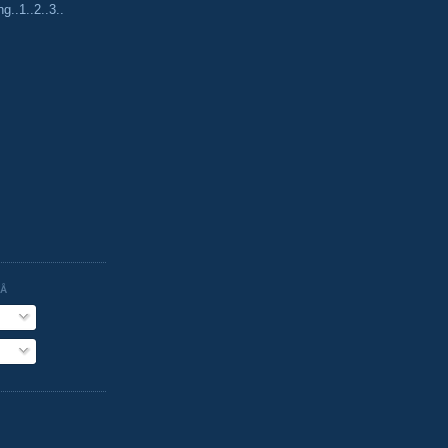
ng..1..2..3..
PÅ