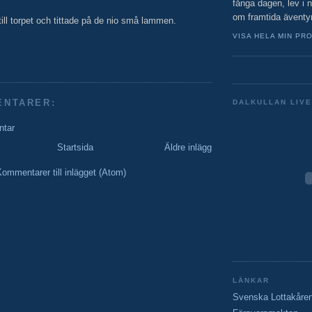
fånga dagen, lev i
om framtida äventy
till torpet och tittade på de nio små lammen.
VISA HELA MIN PRO
ENTARER:
DALKULLAN LIVE
ntar
Startsida
Äldre inlägg
ommentarer till inlägget (Atom)
LÄNKAR
Svenska Lottakåre