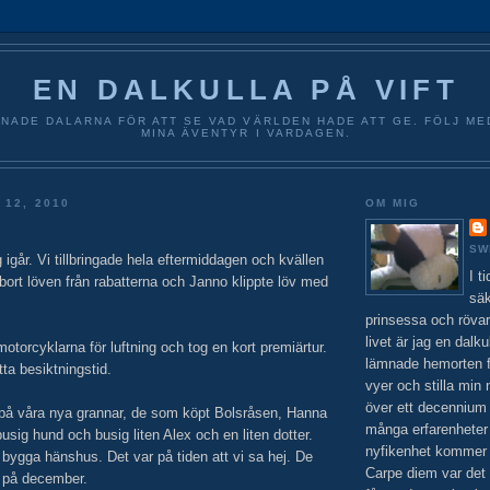
EN DALKULLA PÅ VIFT
NADE DALARNA FÖR ATT SE VAD VÄRLDEN HADE ATT GE. FÖLJ ME
MINA ÄVENTYR I VARDAGEN.
 12, 2010
OM MIG
SW
g igår. Vi tillbringade hela eftermiddagen och kvällen
I t
ort löven från rabatterna och Janno klippte löv med
säk
prinsessa och rövar
livet är jag en dalku
otorcyklarna för luftning och tog en kort premiärtur.
lämnade hemorten f
tta besiktningstid.
vyer och stilla min 
över ett decennium 
på våra nya grannar, de som köpt Bolsråsen, Hanna
många erfarenheter
ig hund och busig liten Alex och en liten dotter.
nyfikenhet kommer al
 bygga hänshus. Det var på tiden att vi sa hej. De
Carpe diem var det
en på december.