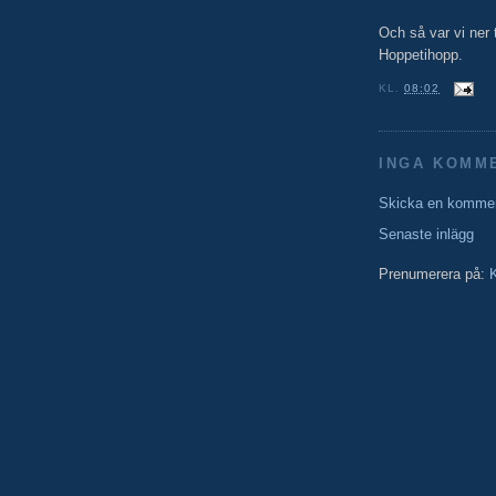
Och så var vi ner 
Hoppetihopp.
KL.
08:02
INGA KOMM
Skicka en komme
Senaste inlägg
Prenumerera på:
K