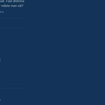
 nuet. Fast drömma
r måste man väl?
FIL
.
n