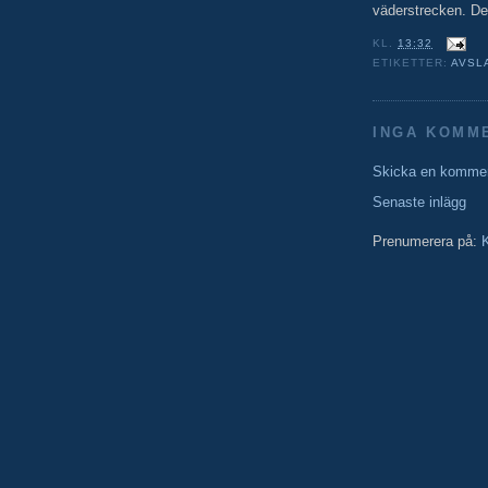
väderstrecken. De
KL.
13:32
ETIKETTER:
AVSL
INGA KOMM
Skicka en komme
Senaste inlägg
Prenumerera på:
K