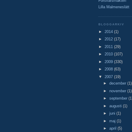
Försvarsmakten
Lilla Malmeneslätt
BLOGGARKIV
►
2014
(1)
►
2012
(17)
►
2011
(29)
►
2010
(107)
►
2009
(330)
►
2008
(63)
▼
2007
(19)
►
december
(1)
►
november
(1)
►
september
(1
►
augusti
(1)
►
juni
(1)
►
maj
(1)
►
april
(5)