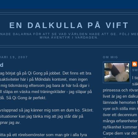
EN DALKULLA PÅ VIFT
NADE DALARNA FÖR ATT SE VAD VÄRLDEN HADE ATT GE. FÖLJ ME
MINA ÄVENTYR I VARDAGEN.
ARI 19, 2007
OM MIG
nd
SW
g börjat gå på Qi Gong på jobbet. Det finns ett bra
I t
aktiviteter här i på Mölndals kontoret, men ingen
säk
 mig tidsmässig eftersom jag bara är här två dgar i
prinsessa och rövar
ll släpa en väska med träningskläder - jag släpar på
livet är jag en dalku
å. Så Qi Gong är perfekt.
lämnade hemorten f
vyer och stilla min 
 avslappnad så jag känner mig som en dum ko. Skönt.
över ett decennium 
ituationer kan jag tänka mig att jag står där på
många erfarenheter
pnar jag av.
nyfikenhet kommer al
Carpe diem var det
titta på ett rörelsemönster som man gör i alla fyra