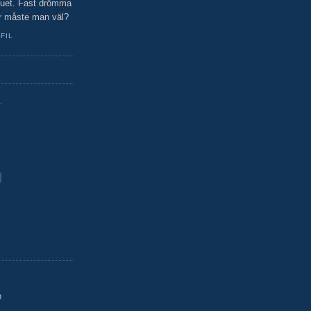
 nuet. Fast drömma
r måste man väl?
FIL
.
n