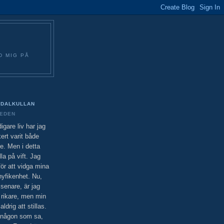
D MIG PÅ
DALKULLAN
EDEN
idigare liv har jag
ert varit både
e. Men i detta
lla på vift. Jag
ör att vidga mina
nyfikenhet. Nu,
senare, är jag
 rikare, men min
drig att stillas.
 någon som sa,