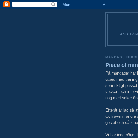
JAG LÄM
MÅNDAG, FEBRU
Piece of mi
På måndagar har ja
utbud med tränings
som riktigt passat
veckan och inte vi
nog med saker änd
Efteråt är jag så
Och även i andra s
golvet och så slap
Vi har idag börjat 