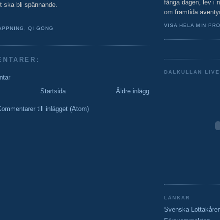
fånga dagen, lev i
t ska bli spännande.
om framtida äventy
VISA HELA MIN PRO
APPNING
,
QI GONG
ENTARER:
DALKULLAN LIVE
ntar
Startsida
Äldre inlägg
ommentarer till inlägget (Atom)
LÄNKAR
Svenska Lottakåre